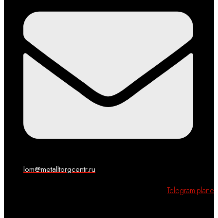
lom@metalltorgcentr.ru
Telegram-plane