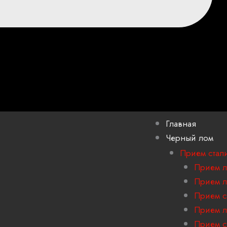
Главная
Черный лом
Прием стал
Прием л
Прием л
Прием с
Прием л
Прием с