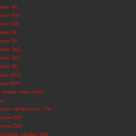
тали 4А
тали 10А
тали 12Б
тали 1А
тали 2А
тали 3АБ
тали 3АР
тали 5Б
ома 5Б22
лома 4НН
 прием лома стали
на
угуна габаритного 17A
угуна 20А
угуна 22А
угунной стружки 24А