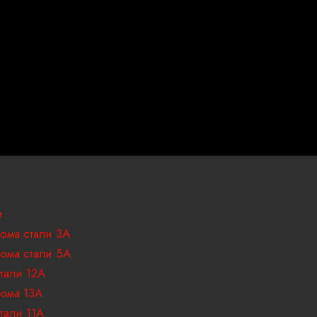
и
ома стали 3А
ома стали 5А
тали 12А
ома 13А
тали 11А