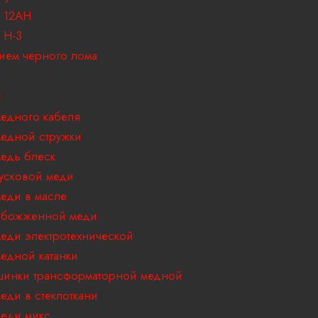
 12АН
 H-3
ием черного лома
и
едного кабеля
едной стружки
едь блеск
усковой меди
еди в масле
обожженной меди
еди электротехнической
едной катанки
инки трансформаторной медной
еди в стеклоткани
еди микс