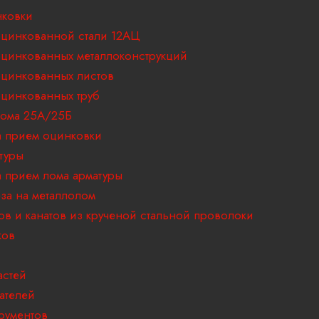
ковки
цинкованной стали 12АЦ
цинкованных металлоконструкций
цинкованных листов
цинкованных труб
ома 25А/25Б
 прием оцинковки
туры
 прием лома арматуры
за на металлолом
ов и канатов из крученой стальной проволоки
ков
астей
ателей
рументов