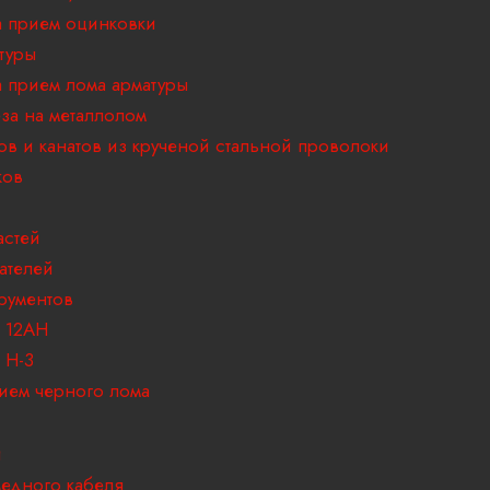
 прием оцинковки
туры
 прием лома арматуры
за на металлолом
ов и канатов из крученой стальной проволоки
ков
астей
ателей
рументов
 12АН
 H-3
ием черного лома
и
едного кабеля