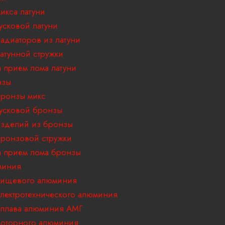
икса латуни
усковой латуни
адиаторов из латуни
атунной стружки
 прием лома латуни
нзы
ронзы микс
усковой бронзы
зделий из бронзы
ронзовой стружки
 прием лома бронзы
миния
пищевого алюминия
лектротехнического алюминия
плава алюминия АМГ
оторного алюминия