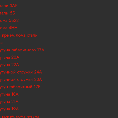
тали 3АР
тали 5Б
ома 5Б22
лома 4НН
 прием лома стали
на
угуна габаритного 17A
угуна 20А
угуна 22А
угунной стружки 24А
угунной стружки 23А
угун габаритный 17Б
угуна 18A
угуна 21А
угуна 19А
 прием лома чугуна