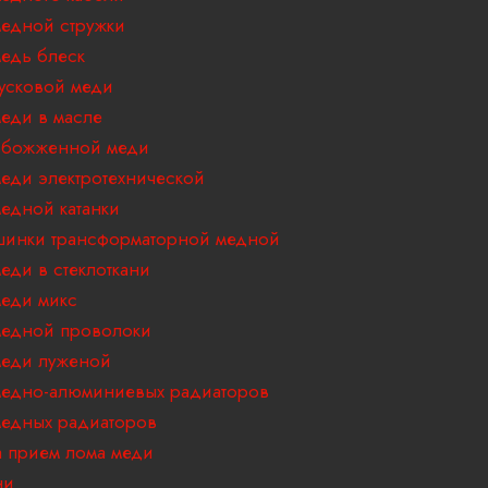
едной стружки
едь блеск
усковой меди
еди в масле
обожженной меди
еди электротехнической
едной катанки
инки трансформаторной медной
еди в стеклоткани
еди микс
едной проволоки
еди луженой
едно-алюминиевых радиаторов
едных радиаторов
 прием лома меди
ни