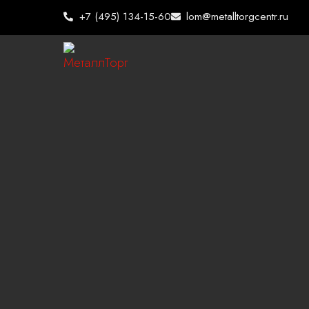
Перейти
+7 (495) 134-15-60
lom@metalltorgcentr.ru
к
содержимому