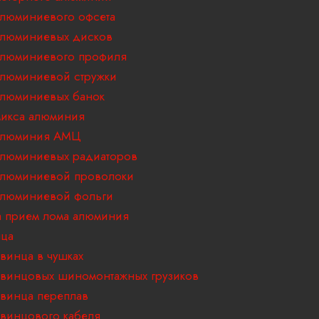
люминиевого офсета
алюминиевых дисков
алюминиевого профиля
люминиевой стружки
люминиевых банок
икса алюминия
алюминия АМЦ
люминиевых радиаторов
алюминиевой проволоки
алюминиевой фольги
 прием лома алюминия
нца
винца в чушках
винцовых шиномонтажных грузиков
винца переплав
винцового кабеля