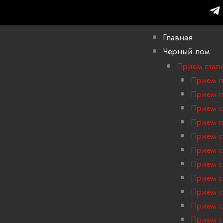
T
e
l
Главная
e
Черный лом
g
r
Прием стал
a
Прием л
m
Прием л
-
Прием с
p
Прием л
l
a
Прием с
n
Прием с
e
Прием с
Прием с
Прием с
Прием с
Прием с