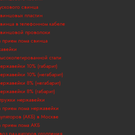
ускового свинца
винцовых пластин
винца в телефонном кабеле
свинцовой проволоки
 прием лома свинца
жавейки
ысоколегированной стали
ержавейки 10% (габарит)
ержавейки 10% (негабарит)
ержавейки 8% (негабарит)
ержавейки 8% (габарит)
тружки нержавейки
 прием лома нержавейки
муляторов (АКБ) в Москве
 прием лома АКБ
воз радиаторов отопления