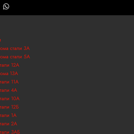
W
h
a
t
s
a
и
p
ома стали 3А
p
ома стали 5А
тали 12А
ома 13А
тали 11А
тали 4А
тали 10А
тали 12Б
тали 1А
тали 2А
тали 3АБ