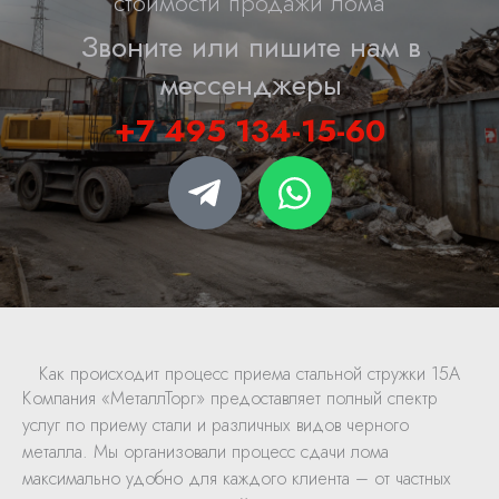
стоимости продажи лома
Звоните или пишите нам в
мессенджеры
+7 495 134-15-60
T
W
e
h
l
a
e
t
g
s
r
a
Как происходит процесс приема стальной стружки 15А
a
p
Компания «МеталлТорг» предоставляет полный спектр
m
p
услуг по приему стали и различных видов черного
металла. Мы организовали процесс сдачи лома
-
максимально удобно для каждого клиента – от частных