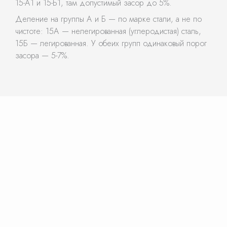
15-А1 и 15-Б1, там допустимый засор до 5%.
Деление на группы А и Б — по марке стали, а не по
чистоте: 15А — нелегированная (углеродистая) сталь,
15Б — легированная. У обеих групп одинаковый порог
засора — 5-7%.