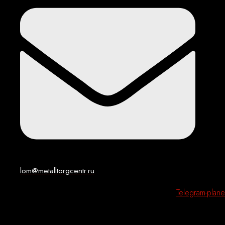
lom@metalltorgcentr.ru
Telegram-plane