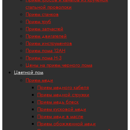
стальной проволоки
Прием станков
Прием труб
Прием запчастей
Прием двигателей
Прием инструментов
Прием лома 12АН
Прием лома H-3
Цены на прием черного лома
Цветной лом
Прием меди
Прием медного кабеля
Прием медной стружки
Прием медь блеск
Прием кусковой меди
Прием меди в масле
Прием обожженной меди