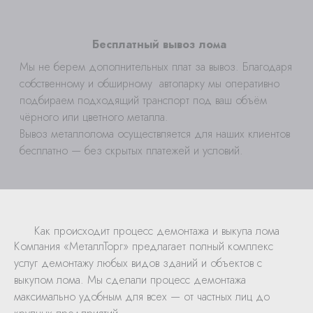
Бесплатный вывоз лома
Мы не берем дополнительных плат за вывоз. Благодаря
собственному и обширному автопарку мы оперативно
подбираем подходящий транспорт под ваш объём
чёрного или цветного металла.
Вывоз металлолома осуществляется для наших клиентов
бесплатно — без скрытых платежей и условий.
Как происходит процесс демонтажа и выкупа лома
Компания «МеталлТорг» предлагает полный комплекс
услуг демонтажу любых видов зданий и объектов с
выкупом лома. Мы сделали процесс демонтажа
максимально удобным для всех — от частных лиц до