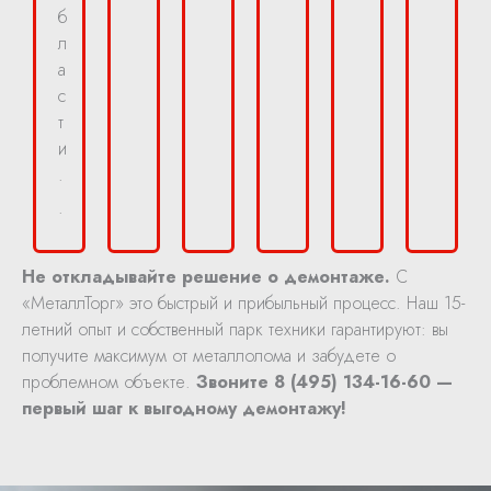
б
л
а
с
т
и
.
.
Не откладывайте решение о демонтаже.
С
«МеталлТорг» это быстрый и прибыльный процесс. Наш 15-
летний опыт и собственный парк техники гарантируют: вы
получите максимум от металлолома и забудете о
проблемном объекте.
Звоните 8 (495) 134-16-60 —
первый шаг к выгодному демонтажу!