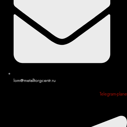
lom@metalltorgcentr.ru
Telegram-plane