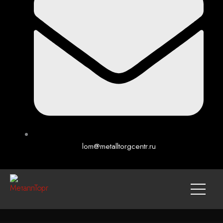
lom@metalltorgcentr.ru