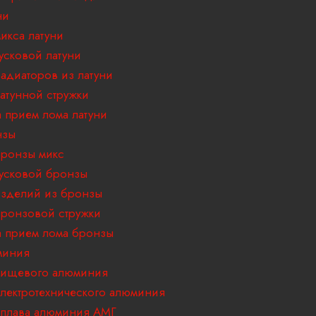
ни
икса латуни
усковой латуни
адиаторов из латуни
атунной стружки
 прием лома латуни
нзы
ронзы микс
усковой бронзы
зделий из бронзы
ронзовой стружки
 прием лома бронзы
миния
пищевого алюминия
лектротехнического алюминия
плава алюминия АМГ