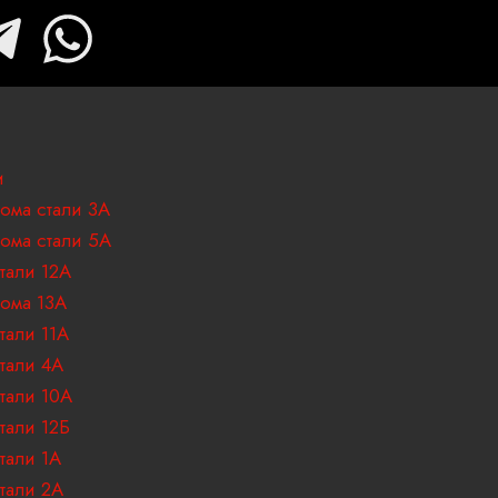
T
W
e
h
l
a
e
t
и
ома стали 3А
g
s
ома стали 5А
тали 12А
r
a
ома 13А
тали 11А
a
p
тали 4А
тали 10А
m
p
тали 12Б
-
тали 1А
тали 2А