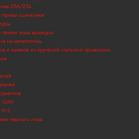
ома 25А/25Б
 прием оцинковки
туры
 прием лома арматуры
за на металлолом
ов и канатов из крученой стальной проволоки
ков
астей
ателей
рументов
 12АН
 H-3
ием черного лома
и