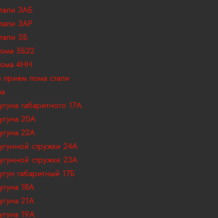
p
тали 3АБ
тали 3АР
l
тали 5Б
ома 5Б22
a
лома 4НН
 прием лома стали
n
на
e
угуна габаритного 17A
угуна 20А
угуна 22А
угунной стружки 24А
угунной стружки 23А
угун габаритный 17Б
угуна 18A
угуна 21А
угуна 19А