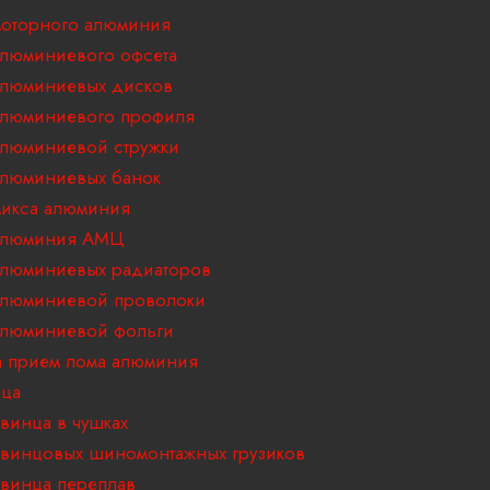
оторного алюминия
люминиевого офсета
алюминиевых дисков
алюминиевого профиля
люминиевой стружки
люминиевых банок
икса алюминия
алюминия АМЦ
люминиевых радиаторов
алюминиевой проволоки
алюминиевой фольги
 прием лома алюминия
нца
винца в чушках
винцовых шиномонтажных грузиков
винца переплав