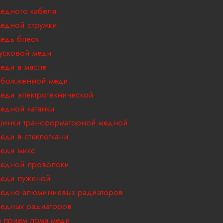
едного кабеля
едной стружки
едь блеск
усковой меди
еди в масле
обожженной меди
еди электротехнической
едной катанки
инки трансформаторной медной
еди в стеклоткани
еди микс
едной проволоки
еди луженой
едно-алюминиевых радиаторов
едных радиаторов
 прием лома меди