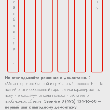
о
к
й
у
о
.
б
л
а
с
т
и
.
.
Не откладывайте решение о демонтаже.
С
«МеталлТорг» это быстрый и прибыльный процесс. Наш 15-
летний опыт и собственный парк техники гарантируют: вы
получите максимум от металлолома и забудете о
проблемном объекте.
Звоните 8 (495) 134-16-60 —
первый шаг к выгодному демонтажу!