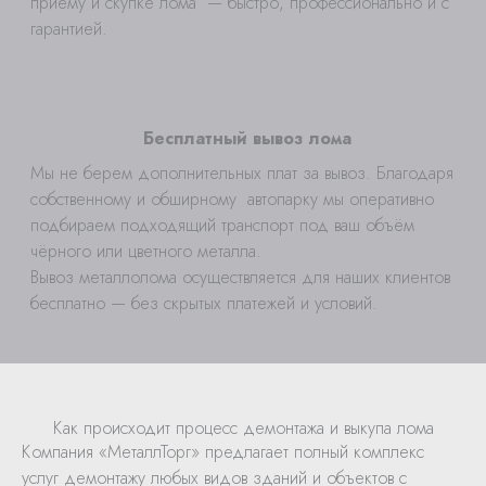
приёму и скупке лома — быстро, профессионально и с
гарантией.
Бесплатный вывоз лома
Мы не берем дополнительных плат за вывоз. Благодаря
собственному и обширному автопарку мы оперативно
подбираем подходящий транспорт под ваш объём
чёрного или цветного металла.
Вывоз металлолома осуществляется для наших клиентов
бесплатно — без скрытых платежей и условий.
Как происходит процесс демонтажа и выкупа лома
Компания «МеталлТорг» предлагает полный комплекс
услуг демонтажу любых видов зданий и объектов с