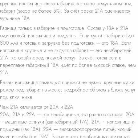
крупные изложницы сверх габарита, которые режут газом под
габарит (засор не более 5%). За счёт резки 21А оценивается
чуть ниже 18А.
Разница только в габарите и подготовке. Состав у 18А и 21А
одинаковый: изложницы и поддоны. Если куски в габарите (до
300 мм) и готовы к загрузке без подготовки — это 18А. Если
изложницы крупные и не входят в габарит — это негабаритный
21А, который перед плавкой режут. За счёт готовности к
переплавке габаритный 18А идёт по более высокой ставке, чем
21А.
Резать изложницы самим до приёмки не нужно: крупные куски
режем под габарит на месте, подробнее об этом в блоке услуг
под ключ ниже.
Чем 21А отличается от 20А и 22А
20А, 21А и 22А — все негабаритные, но разного состава. 20А
– машинные отливки (как габаритный 17А). 21А — изложницы и
поддоны (как 18А). 22А — высокофосфористое литьё, ковкий
чугун и трубы (как 19А). Засор у всех негабаритных видов до