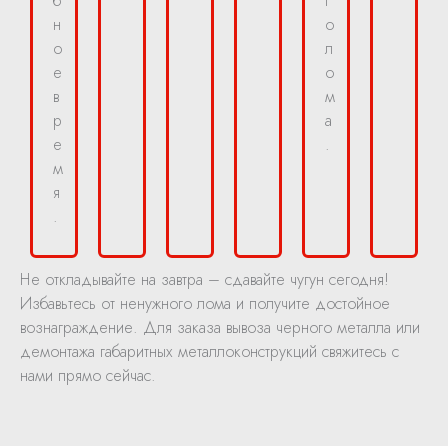
б
г
н
о
о
л
е
о
в
м
р
а
е
.
м
я
.
Не откладывайте на завтра – сдавайте чугун сегодня!
Избавьтесь от ненужного лома и получите достойное
вознаграждение. Для заказа вывоза черного металла или
демонтажа габаритных металлоконструкций свяжитесь с
нами прямо сейчас.