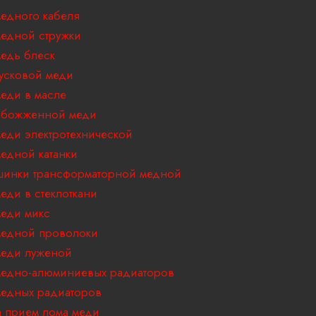
едного кабеля
едной стружки
едь блеск
усковой меди
еди в масле
обожженной меди
еди электротехнической
едной катанки
инки трансформаторной медной
еди в стеклоткани
еди микс
едной проволоки
еди луженой
едно-алюминиевых радиаторов
едных радиаторов
 прием лома меди