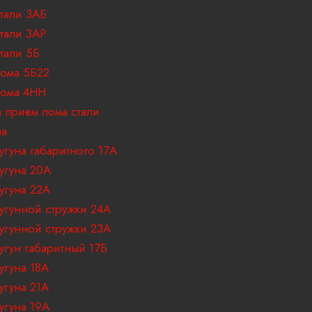
p
тали 3АБ
тали 3АР
l
тали 5Б
ома 5Б22
a
лома 4НН
 прием лома стали
n
на
e
угуна габаритного 17A
угуна 20А
угуна 22А
угунной стружки 24А
угунной стружки 23А
угун габаритный 17Б
угуна 18A
угуна 21А
угуна 19А