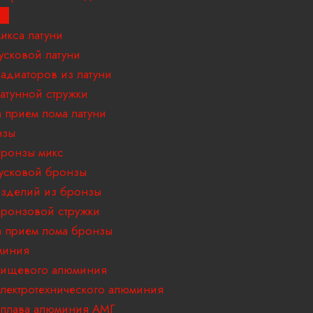
ни
икса латуни
усковой латуни
адиаторов из латуни
атунной стружки
 прием лома латуни
нзы
ронзы микс
усковой бронзы
зделий из бронзы
ронзовой стружки
 прием лома бронзы
миния
пищевого алюминия
лектротехнического алюминия
плава алюминия АМГ