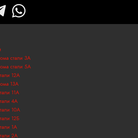
T
W
e
h
l
a
e
t
и
ома стали 3А
g
s
ома стали 5А
тали 12А
r
a
ома 13А
тали 11А
a
p
тали 4А
тали 10А
m
p
тали 12Б
-
тали 1А
тали 2А