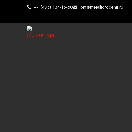
Перейти
+7 (495) 134-15-60
lom@metalltorgcentr.ru
к
содержимому