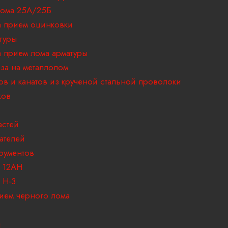
ома 25А/25Б
 прием оцинковки
туры
 прием лома арматуры
за на металлолом
ов и канатов из крученой стальной проволоки
ков
астей
ателей
рументов
 12АН
 H-3
ием черного лома
и