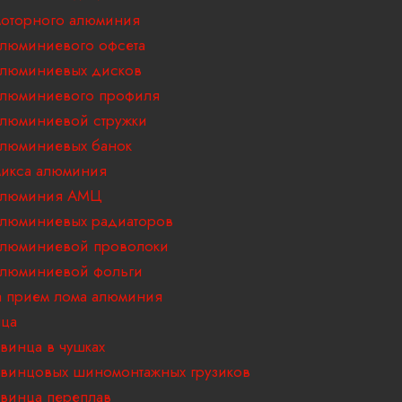
оторного алюминия
люминиевого офсета
алюминиевых дисков
алюминиевого профиля
люминиевой стружки
люминиевых банок
икса алюминия
алюминия АМЦ
люминиевых радиаторов
алюминиевой проволоки
алюминиевой фольги
 прием лома алюминия
нца
винца в чушках
винцовых шиномонтажных грузиков
винца переплав