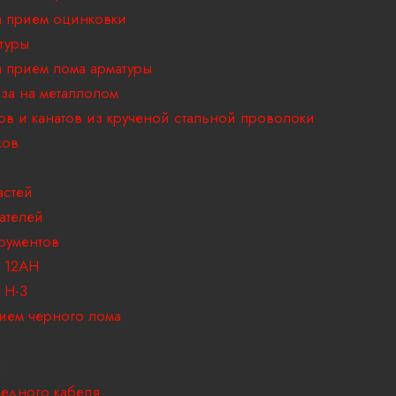
 прием оцинковки
туры
 прием лома арматуры
за на металлолом
ов и канатов из крученой стальной проволоки
ков
астей
ателей
рументов
 12АН
 H-3
ием черного лома
и
едного кабеля