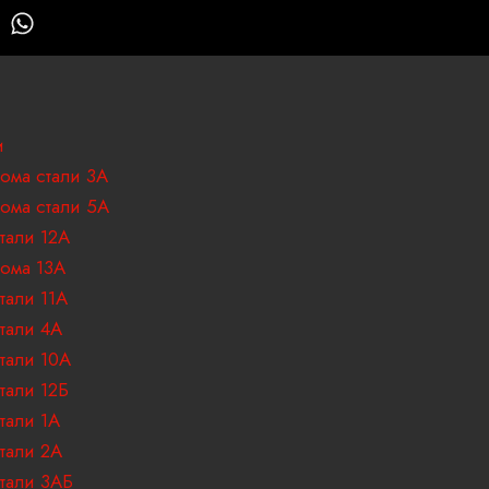
W
h
a
t
s
a
и
p
ома стали 3А
p
ома стали 5А
тали 12А
ома 13А
тали 11А
тали 4А
тали 10А
тали 12Б
тали 1А
тали 2А
тали 3АБ