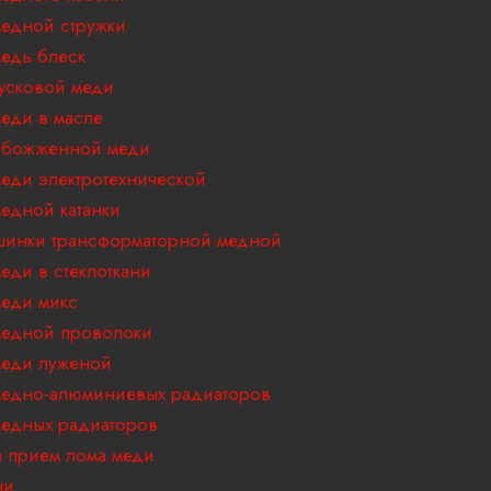
едной стружки
едь блеск
усковой меди
еди в масле
обожженной меди
еди электротехнической
едной катанки
инки трансформаторной медной
еди в стеклоткани
еди микс
едной проволоки
еди луженой
едно-алюминиевых радиаторов
едных радиаторов
 прием лома меди
ни