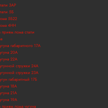
тали 3АР
тали 5Б
ома 5Б22
лома 4НН
 прием лома стали
на
угуна габаритного 17A
угуна 20А
угуна 22А
угунной стружки 24А
угунной стружки 23А
угун габаритный 17Б
угуна 18A
угуна 21А
угуна 19А
 прием лома чугуна