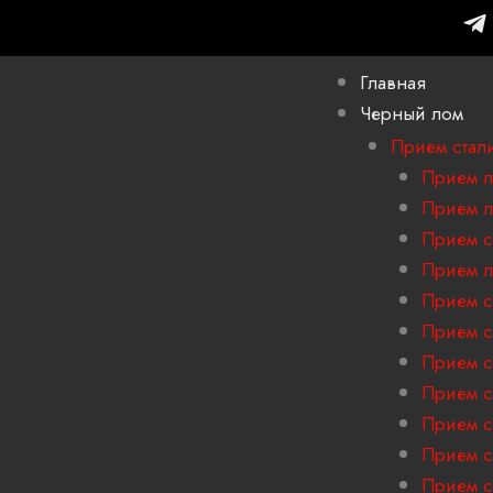
T
e
l
Главная
e
Черный лом
g
r
Прием стал
a
Прием л
m
Прием л
-
Прием с
p
Прием л
l
a
Прием с
n
Прием с
e
Прием с
Прием с
Прием с
Прием с
Прием с