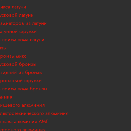
икса латуни
усковой латуни
адиаторов из латуни
атунной стружки
 прием лома латуни
нзы
ронзы микс
усковой бронзы
зделий из бронзы
ронзовой стружки
 прием лома бронзы
миния
пищевого алюминия
лектротехнического алюминия
плава алюминия АМГ
оторного алюминия