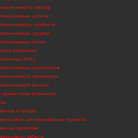
люминиевого офсета
алюминиевых дисков
алюминиевого профиля
люминиевой стружки
люминиевых банок
икса алюминия
алюминия АМЦ
люминиевых радиаторов
алюминиевой проволоки
алюминиевой фольги
 прием лома алюминия
нца
винца в чушках
винцовых шиномонтажных грузиков
винца переплав
винцового кабеля