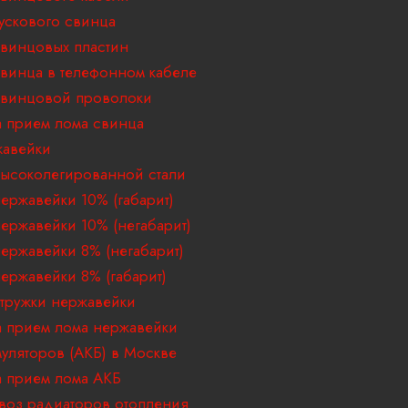
ускового свинца
винцовых пластин
винца в телефонном кабеле
свинцовой проволоки
 прием лома свинца
жавейки
ысоколегированной стали
ержавейки 10% (габарит)
ержавейки 10% (негабарит)
ержавейки 8% (негабарит)
ержавейки 8% (габарит)
тружки нержавейки
 прием лома нержавейки
муляторов (АКБ) в Москве
 прием лома АКБ
воз радиаторов отопления