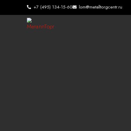
Перейти
+7 (495) 134-15-60
lom@metalltorgcentr.ru
к
содержимому