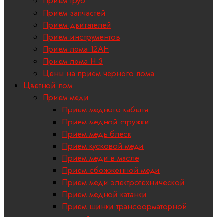
Прием труб
Прием запчастей
Прием двигателей
Прием инструментов
Прием лома 12АН
Прием лома H-3
Цены на прием черного лома
Цветной лом
Прием меди
Прием медного кабеля
Прием медной стружки
Прием медь блеск
Прием кусковой меди
Прием меди в масле
Прием обожженной меди
Прием меди электротехнической
Прием медной катанки
Прием шинки трансформаторной