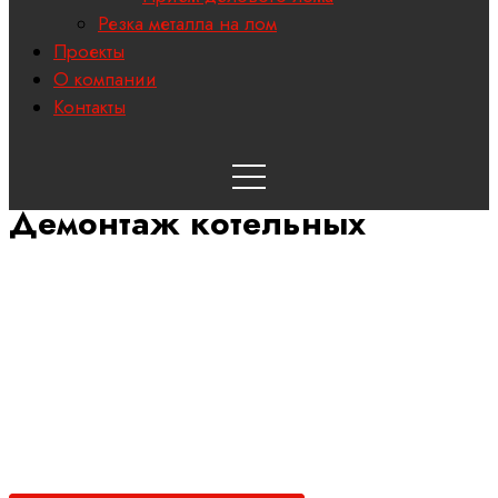
Резка металла на лом
Проекты
О компании
Контакты
Демонтаж котельных
Демонтаж котельных
Выполняем демонтаж котельных и резку металлолома любой
сложности с выкупом лома. Направляем группу специалистов
на место работы, обеспечиваем техникой и транспортом. Мы
самостоятельно вывозим металлолом – Вы избавляетесь от
мусора и получаете за это хорошие деньги!
Оставьте заявку на демонтаж и в ближайшее время мы с Вами
свяжемся!