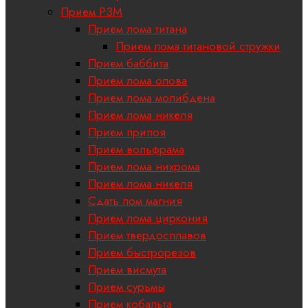
Прием РЗМ
Прием лома титана
Прием лома титановой стружки
Прием баббита
Прием лома олова
Прием лома молибдена
Прием лома никеля
Прием припоя
Прием вольфрама
Прием лома нихрома
Прием лома никеля
Сдать лом магния
Прием лома циркония
Прием твердосплавов
Прием быстрорезов
Прием висмута
Прием сурьмы
Прием кобальта