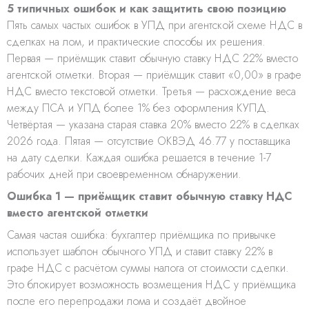
5 типичных ошибок и как защитить свою позицию
Пять самых частых ошибок в УПД при агентской схеме НДС в
сделках на лом, и практические способы их решения.
Первая — приёмщик ставит обычную ставку НДС 22% вместо
агентской отметки. Вторая — приёмщик ставит «0,00» в графе
НДС вместо текстовой отметки. Третья — расхождение веса
между ПСА и УПД более 1% без оформления КУПД.
Четвёртая — указана старая ставка 20% вместо 22% в сделках
2026 года. Пятая — отсутствие ОКВЭД 46.77 у поставщика
на дату сделки. Каждая ошибка решается в течение 1-7
рабочих дней при своевременном обнаружении.
Ошибка 1 — приёмщик ставит обычную ставку НДС
вместо агентской отметки
Самая частая ошибка: бухгалтер приёмщика по привычке
использует шаблон обычного УПД и ставит ставку 22% в
графе НДС с расчётом суммы налога от стоимости сделки.
Это блокирует возможность возмещения НДС у приёмщика
после его перепродажи лома и создаёт двойное