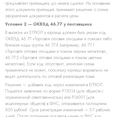
предъявляет приёмщику до начала сделки. На основании
этого документа приёмщик принимает решение о схеме
оформления документов и расчёта цены.
Условие 2 — ОКВЭД 46.77 у поставщика
В выписке из ЕГРЮЛ у юрлица должен быть указан код
ОКВЭД 46.77 «Торговля оптовая отходами и ломом» либо
близкие коды группы 46.77.X (например, 46.77.1
«Торговля оптовая отходами и ломом чёрных металлов»,
46.77.2 «Торговля оптовая отходами и ломом цветных
металлов»). Если код отсутствует, агентская схема
применяться не может, поскольку юрлицо формально не
ведёт деятельность по оптовой реализации лома.
Решение — добавить код через изменения в ЕГРЮЛ.
Подаётся заявление по форме Р13014 (для обществ с
ограниченной ответственностью) или Р14001 (для
акционерных обществ) в ФНС, оплачивается госпошлина
800 рублей. Срок регистрации изменений — 5-7 рабочих
дней. После получения подтверждения от ФНС код