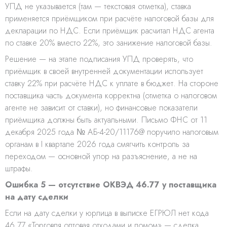
УПД не указывается (там — текстовая отметка), ставка
применяется приёмщиком при расчёте налоговой базы для
декларации по НДС. Если приёмщик расчитал НДС агента
по ставке 20% вместо 22%, это занижение налоговой базы.
Решение — на этапе подписания УПД проверять, что
приёмщик в своей внутренней документации использует
ставку 22% при расчёте НДС к уплате в бюджет. На стороне
поставщика часть документа корректна (отметка о налоговом
агенте не зависит от ставки), но финансовые показатели
приёмщика должны быть актуальными. Письмо ФНС от 11
декабря 2025 года № АБ-4-20/11176@ поручило налоговым
органам в I квартале 2026 года смягчить контроль за
переходом — основной упор на разъяснение, а не на
штрафы.
Ошибка 5 — отсутствие ОКВЭД 46.77 у поставщика
на дату сделки
Если на дату сделки у юрлица в выписке ЕГРЮЛ нет кода
46.77 «Торговля оптовая отходами и ломом» — сделка