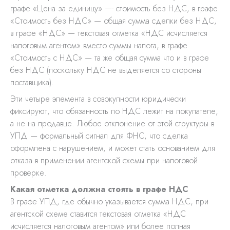
графе «Цена за единицу» —- стоимость без НДС, в графе
«Стоимость без НДС» — общая сумма сделки без НДС,
в графе «НДС» — текстовая отметка «НДС исчисляется
налоговым агентом» вместо суммы налога, в графе
«Стоимость с НДС» — та же общая сумма что и в графе
без НДС (поскольку НДС не выделяется со стороны
поставщика).
Эти четыре элемента в совокупности юридически
фиксируют, что обязанность по НДС лежит на покупателе,
а не на продавце. Любое отклонение от этой структуры в
УПД — формальный сигнал для ФНС, что сделка
оформлена с нарушением, и может стать основанием для
отказа в применении агентской схемы при налоговой
проверке.
Какая отметка должна стоять в графе НДС
В графе УПД, где обычно указывается сумма НДС, при
агентской схеме ставится текстовая отметка «НДС
исчисляется налоговым агентом» или более полная