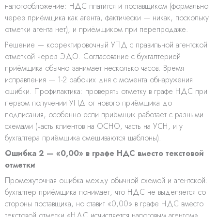
налогообложение: НДС платится и поставщиком (формально
через приёмщика как агента, фактически — никак, поскольку
отметки агента нет), и приёмщиком при перепродаже.
Решение — корректировочный УПД с правильной агентской
отметкой через ЭДО. Согласование с бухгалтерией
приёмщика обычно занимает несколько часов. Время
исправления — 1-2 рабочих дня с момента обнаружения
ошибки. Профилактика: проверять отметку в графе НДС при
первом получении УПД от нового приёмщика до
подписания, особенно если приёмщик работает с разными
схемами (часть клиентов на ОСНО, часть на УСН, и у
бухгалтера приёмщика смешиваются шаблоны).
Ошибка 2 — «0,00» в графе НДС вместо текстовой
отметки
Промежуточная ошибка между обычной схемой и агентской:
бухгалтер приёмщика понимает, что НДС не выделяется со
стороны поставщика, но ставит «0,00» в графе НДС вместо
текстовой отметки «НДС исчисляется налоговым агентом».