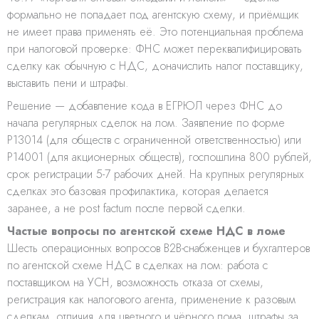
формально не попадает под агентскую схему, и приёмщик
не имеет права применять её. Это потенциальная проблема
при налоговой проверке: ФНС может переквалифицировать
сделку как обычную с НДС, доначислить налог поставщику,
выставить пени и штрафы.
Решение — добавление кода в ЕГРЮЛ через ФНС до
начала регулярных сделок на лом. Заявление по форме
Р13014 (для обществ с ограниченной ответственностью) или
Р14001 (для акционерных обществ), госпошлина 800 рублей,
срок регистрации 5-7 рабочих дней. На крупных регулярных
сделках это базовая профилактика, которая делается
заранее, а не post factum после первой сделки.
Частые вопросы по агентской схеме НДС в ломе
Шесть операционных вопросов B2B-снабженцев и бухгалтеров
по агентской схеме НДС в сделках на лом: работа с
поставщиком на УСН, возможность отказа от схемы,
регистрация как налогового агента, применение к разовым
сделкам, отличия для цветного и чёрного лома, штрафы за