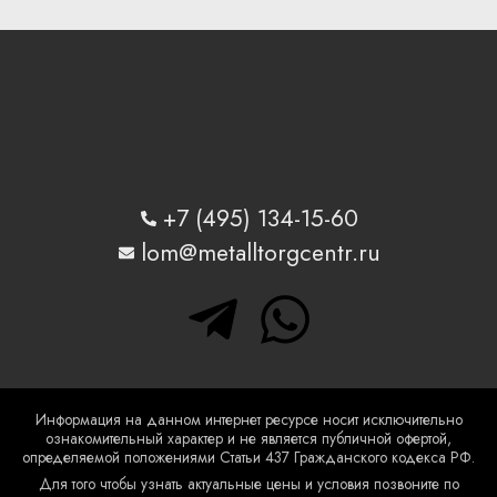
+7 (495) 134-15-60
lom@metalltorgcentr.ru
T
W
e
h
l
a
Информация на данном интернет ресурсе носит исключительно
ознакомительный характер и не является публичной офертой,
e
t
определяемой положениями Статьи 437 Гражданского кодекса РФ.
Для того чтобы узнать актуальные цены и условия позвоните по