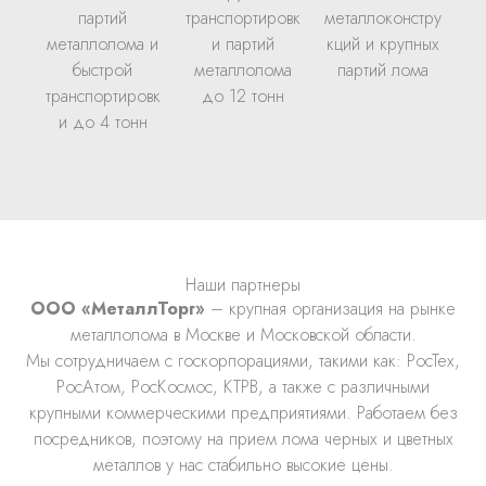
партий
транспортировк
металлоконстру
металлолома и
и партий
кций и крупных
быстрой
металлолома
партий лома
транспортировк
до 12 тонн
и до 4 тонн
Наши партнеры
ООО «МеталлТорг»
– крупная организация на рынке
металлолома в Москве и Московской области.
Мы сотрудничаем с госкорпорациями, такими как: РосТех,
РосАтом, РосКосмос, КТРВ, а также с различными
крупными коммерческими предприятиями. Работаем без
посредников, поэтому на прием лома черных и цветных
металлов у нас стабильно высокие цены.