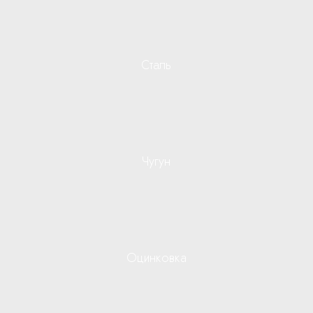
p
l
a
Сталь
n
e
Чугун
Оцинковка