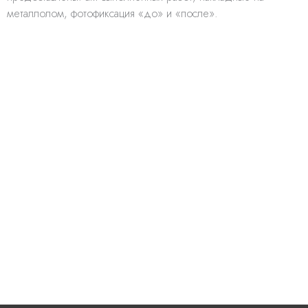
металлолом, фотофиксация «до» и «после».