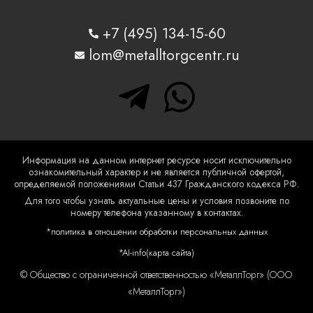
+7 (495) 134-15-60
lom@metalltorgcentr.ru
T
W
e
h
l
a
Информация на данном интернет ресурсе носит исключительно
ознакомительный характер и не является публичной офертой,
e
t
определяемой положениями Статьи 437 Гражданского кодекса РФ.
Для того чтобы узнать актуальные цены и условия позвоните по
номеру телефона указанному в контактах.
g
s
*политика в отношении обработки персональных данных
r
a
*A
I-info(карта сайта)
© Общество с ограниченной ответственностью «МеталлТорг» (ООО
a
p
«МеталлТорг»)