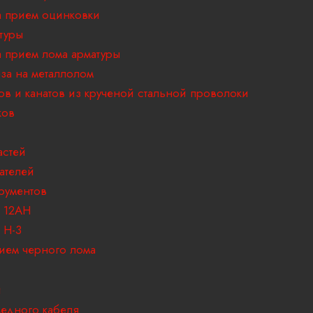
 прием оцинковки
туры
 прием лома арматуры
за на металлолом
ов и канатов из крученой стальной проволоки
ков
астей
ателей
рументов
 12АН
 H-3
ием черного лома
и
едного кабеля