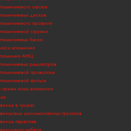
люминиевого офсета
алюминиевых дисков
алюминиевого профиля
люминиевой стружки
люминиевых банок
икса алюминия
алюминия АМЦ
люминиевых радиаторов
алюминиевой проволоки
алюминиевой фольги
 прием лома алюминия
нца
винца в чушках
винцовых шиномонтажных грузиков
винца переплав
винцового кабеля