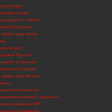
икса латуни
усковой латуни
адиаторов из латуни
атунной стружки
 прием лома латуни
нзы
ронзы микс
усковой бронзы
зделий из бронзы
ронзовой стружки
 прием лома бронзы
миния
пищевого алюминия
лектротехнического алюминия
плава алюминия АМГ
оторного алюминия