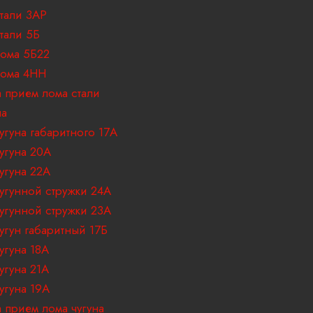
тали 3АР
тали 5Б
ома 5Б22
лома 4НН
 прием лома стали
на
угуна габаритного 17A
угуна 20А
угуна 22А
угунной стружки 24А
угунной стружки 23А
угун габаритный 17Б
угуна 18A
угуна 21А
угуна 19А
 прием лома чугуна