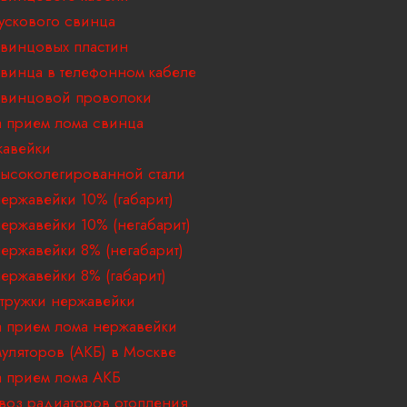
ускового свинца
винцовых пластин
винца в телефонном кабеле
свинцовой проволоки
 прием лома свинца
жавейки
ысоколегированной стали
ержавейки 10% (габарит)
ержавейки 10% (негабарит)
ержавейки 8% (негабарит)
ержавейки 8% (габарит)
тружки нержавейки
 прием лома нержавейки
муляторов (АКБ) в Москве
 прием лома АКБ
воз радиаторов отопления