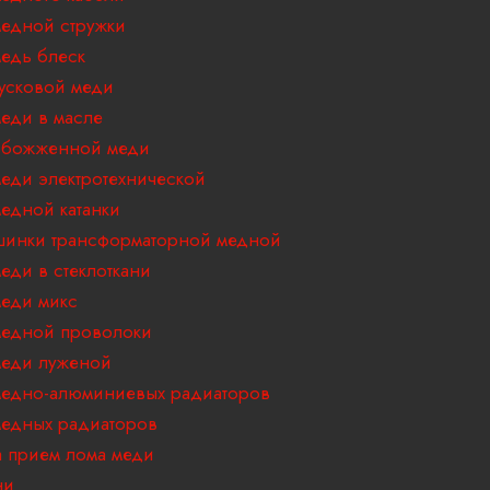
едной стружки
едь блеск
усковой меди
еди в масле
обожженной меди
еди электротехнической
едной катанки
инки трансформаторной медной
еди в стеклоткани
еди микс
едной проволоки
еди луженой
едно-алюминиевых радиаторов
едных радиаторов
 прием лома меди
ни