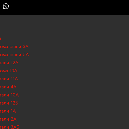
W
h
a
t
s
a
и
p
ома стали 3А
p
ома стали 5А
тали 12А
ома 13А
тали 11А
тали 4А
тали 10А
тали 12Б
тали 1А
тали 2А
тали 3АБ