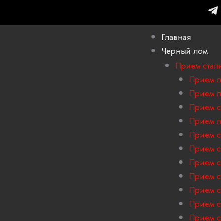
T
e
l
Главная
e
Черный лом
g
r
Прием стал
a
Прием л
m
Прием л
-
Прием с
p
Прием л
l
a
Прием с
n
Прием с
e
Прием с
Прием с
Прием с
Прием с
Прием с