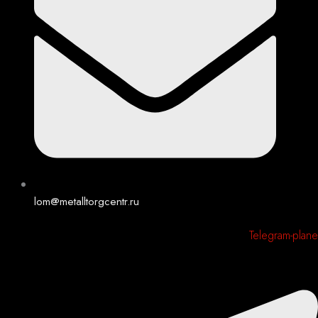
lom@metalltorgcentr.ru
Telegram-plane