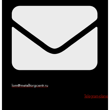
lom@metalltorgcentr.ru
Telegram-plane