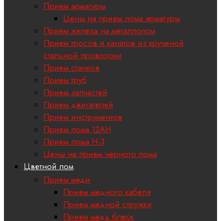
Прием арматуры
Цены на прием лома арматуры
Прием железа на металлолом
Прием тросов и канатов из крученой
стальной проволоки
Прием станков
Прием труб
Прием запчастей
Прием двигателей
Прием инструментов
Прием лома 12АН
Прием лома H-3
Цены на прием черного лома
Цветной лом
Прием меди
Прием медного кабеля
Прием медной стружки
Прием медь блеск