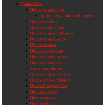
Прием РЗМ
Прием лома титана
Прием лома титановой стружки
Прием баббита
Прием лома олова
Прием лома молибдена
Прием лома никеля
Прием припоя
Прием вольфрама
Прием лома нихрома
Прием лома никеля
Сдать лом магния
Прием лома циркония
Прием твердосплавов
Прием быстрорезов
Прием висмута
Прием сурьмы
Прием кобальта