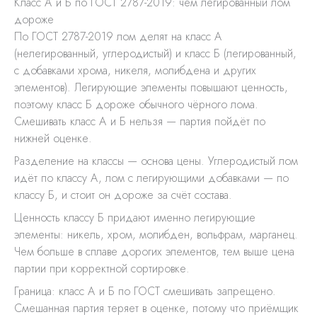
Класс А и Б по ГОСТ 2787-2019: чем легированный лом
дороже
По ГОСТ 2787-2019 лом делят на класс А
(нелегированный, углеродистый) и класс Б (легированный,
с добавками хрома, никеля, молибдена и других
элементов). Легирующие элементы повышают ценность,
поэтому класс Б дороже обычного чёрного лома.
Смешивать класс А и Б нельзя — партия пойдёт по
нижней оценке.
Разделение на классы — основа цены. Углеродистый лом
идёт по классу А, лом с легирующими добавками — по
классу Б, и стоит он дороже за счёт состава.
Ценность классу Б придают именно легирующие
элементы: никель, хром, молибден, вольфрам, марганец.
Чем больше в сплаве дорогих элементов, тем выше цена
партии при корректной сортировке.
Граница: класс А и Б по ГОСТ смешивать запрещено.
Смешанная партия теряет в оценке, потому что приёмщик