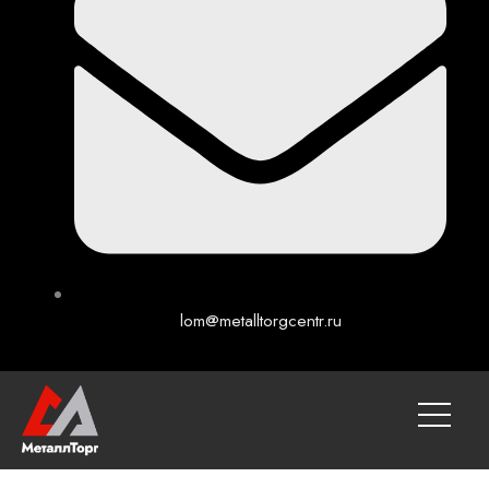
lom@metalltorgcentr.ru