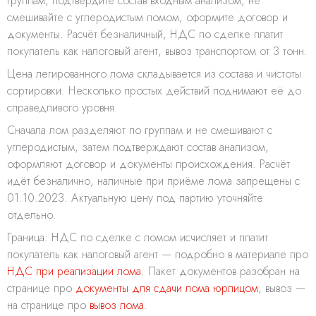
группам, подтвердите состав входным анализом, не
смешивайте с углеродистым ломом, оформите договор и
документы. Расчёт безналичный, НДС по сделке платит
покупатель как налоговый агент, вывоз транспортом от 3 тонн.
Цена легированного лома складывается из состава и чистоты
сортировки. Несколько простых действий поднимают её до
справедливого уровня.
Сначала лом разделяют по группам и не смешивают с
углеродистым, затем подтверждают состав анализом,
оформляют договор и документы происхождения. Расчёт
идёт безналично, наличные при приёме лома запрещены с
01.10.2023. Актуальную цену под партию уточняйте
отдельно.
Граница: НДС по сделке с ломом исчисляет и платит
покупатель как налоговый агент — подробно в материале про
НДС при реализации лома
. Пакет документов разобран на
странице про
документы для сдачи лома юрлицом
, вывоз —
на странице про
вывоз лома
.