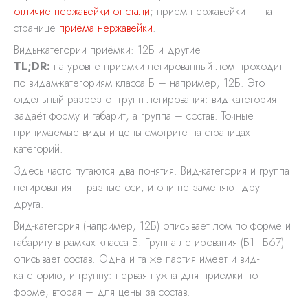
отличие нержавейки от стали
; приём нержавейки — на
странице
приёма нержавейки
.
Виды-категории приёмки: 12Б и другие
TL;DR:
на уровне приёмки легированный лом проходит
по видам-категориям класса Б – например, 12Б. Это
отдельный разрез от групп легирования: вид-категория
задаёт форму и габарит, а группа – состав. Точные
принимаемые виды и цены смотрите на страницах
категорий.
Здесь часто путаются два понятия. Вид-категория и группа
легирования – разные оси, и они не заменяют друг
друга.
Вид-категория (например, 12Б) описывает лом по форме и
габариту в рамках класса Б. Группа легирования (Б1–Б67)
описывает состав. Одна и та же партия имеет и вид-
категорию, и группу: первая нужна для приёмки по
форме, вторая – для цены за состав.