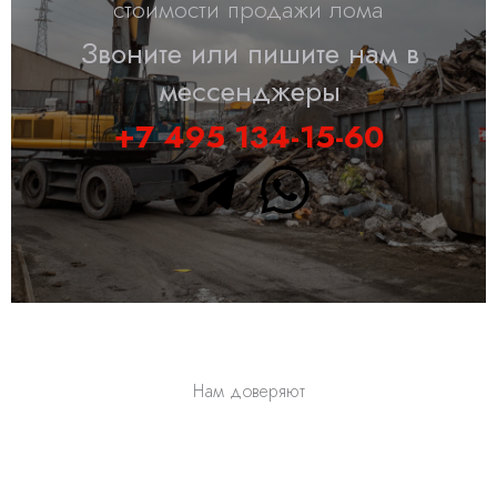
стоимости продажи лома
Звоните или пишите нам в
мессенджеры
+7 495 134-15-60
T
W
e
h
l
a
e
t
g
s
Нам доверяют
r
a