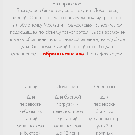
Наш транспорт
Благодаря обширному автопарку из: Ломовозов,
Газелей, Опентопов мы организуем подачу транспорта
в любую точку Москвы и Подмосковья. Вывозим лом
подходящим по объему транспортом. Вывоз возможен
в день обращения или с заказом заранее, на удобное
для Вас время. Самый быстрый способ сдать
металлолом –
обратиться к нам
. Цены фиксируем!
Газели
Ломовозы
Опентопы
Для
Для быстрой
Для
перевозки
погрузки и
перевозки
небольших
транспортиров
больших
партий
ки партий
металлоконстр
металлолома
металлолома
укций и
и быстрой
до 12 тонн
крупных