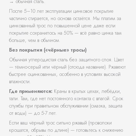
→ обычная сталь.
После 5–10 лет эксплуатации цинковое покрытие
частично стирается, но основа остаётся. Мы платим за
цинкованный трос по повышенной цене даже если
покрытие сохранилось на 50% — всё равно цинка там
больше, чем в обычном.
Без покрытия («чёрные» тросы)
Обычная углеродистая сталь без защитного слоя. Цвет
— тёмно-серый или чёрный (отсюда название). Ржавеют
быстрее оцинкованных, особенно в условиях высокой
влажности.
Где применяются:
Краны в крытых цехах, лебёдки,
тали. Там, где нет постоянного контакта с влагой. Срок
службы при правильном обслуживании (смазка, защита
от воды) — до 5-7 лет.
Если ваш чёрный трос сильно ржавый (проволоки
крошатся, обрывы по длине) — готовьтесь к снижению