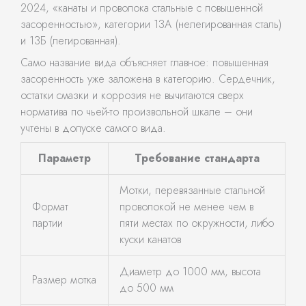
2024, «канаты и проволока стальные с повышенной
засоренностью», категории 13А (нелегированная сталь)
и 13Б (легированная).
Само название вида объясняет главное: повышенная
засоренность уже заложена в категорию. Сердечник,
остатки смазки и коррозия не вычитаются сверх
норматива по чьей-то произвольной шкале – они
учтены в допуске самого вида.
Параметр
Требование стандарта
Мотки, перевязанные стальной
Формат
проволокой не менее чем в
партии
пяти местах по окружности, либо
куски канатов
Диаметр до 1000 мм, высота
Размер мотка
до 500 мм