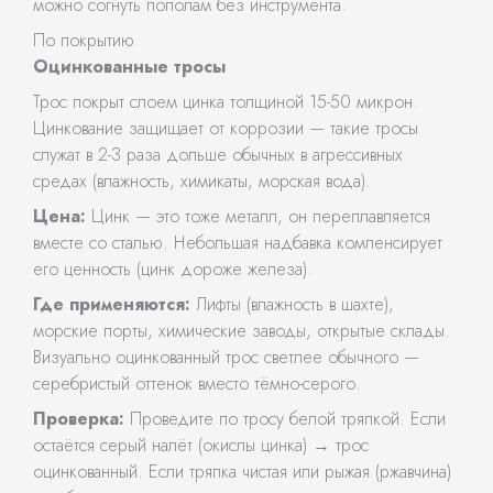
можно согнуть пополам без инструмента.
По покрытию
Оцинкованные тросы
Трос покрыт слоем цинка толщиной 15-50 микрон.
Цинкование защищает от коррозии — такие тросы
служат в 2-3 раза дольше обычных в агрессивных
средах (влажность, химикаты, морская вода).
Цена:
Цинк — это тоже металл, он переплавляется
вместе со сталью. Небольшая надбавка компенсирует
его ценность (цинк дороже железа).
Где применяются:
Лифты (влажность в шахте),
морские порты, химические заводы, открытые склады.
Визуально оцинкованный трос светлее обычного —
серебристый оттенок вместо тёмно-серого.
Проверка:
Проведите по тросу белой тряпкой. Если
остаётся серый налёт (окислы цинка) → трос
оцинкованный. Если тряпка чистая или рыжая (ржавчина)