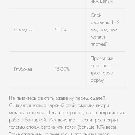
ним целый
Слой
ржавчины 1–2
Средняя
5-10%
мм, под ним
металл
плотный
Проволоки
крошатся,
Глубокая
15-20%
трос теряет
форму
Не пытайтесь счистить ржавчину перед сдачей.
Счищается только верхний слой, окалина внутри
металла остаётся. Цена не вырастет, но вы потратите час
работы болгаркой. Исключение — если трос покрыт
толстым слоем бетона или грязи (больше 10% веса).
Тогда стряхните крупные куски, это снизит засор.