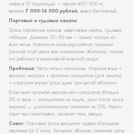
лифты в 10 подъездах — партия 400–800 кг,
выплата
7 000-14 000 рублей
, вывоз бесплатный.
Портовые и судовые канаты
Тросы портальных кранов, швартовные канаты, судовые
лебёдки. Диаметр 30–80 мм — самые толстые из
всех типов. Усиленное антикоррозийное покрытие
(толстый слой цинка или полимерная оболочка), потому
что работают в агрессивной морской среде.
Проблема:
Часто сильно изношены. Морская вода +
высокие нагрузки + пропитка солидолом (для защиты)
= коррозия внутри троса даже при целой оболочке.
Если канат пропитан маслом или солидолом (больше
5% от веса — определяем на ощупь, руки после троса
жирные) → дополнительное снижение на 10%. Масло
горит при переплавке, засоряет печь завода.
Совет:
Портовые тросы выгоднее сдавать большими
партиями (от 2 тонн). На малых объёмах снижение цены