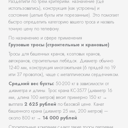
Разделили по трём критериям: назначение (где
использовались), конструкция (как устроены) и
состояние (целые бухты или порезанные). Это помогает
быстро определить категорию вашего троса и назвать
точную цену по телефону.
По назначению и сфере применения
Грузовые тросы (строительные и крановые)
Тросы для башенных кранов, козловых кранов,
автокранов, строительных лебёдок. Диаметр обычно
12-40 мм, конструкция многожильная (6 прядей по 19
или 37 проволок), чаще с металлическим сердечником.
Средний вес бухты:
50-200 кг в зависимости от
диаметра и длины. Трос крана КС-3577 (диаметр 16
мм, длина 100 метров) весит примерно 150 кг →
выплата
2 625 рублей
по базовой цене. Канат
башенного крана (диаметр 25 мм, 200 метров) —
около 800 кг →
14 000 рублей
.
Строительные компании сдают такие тросы партиями