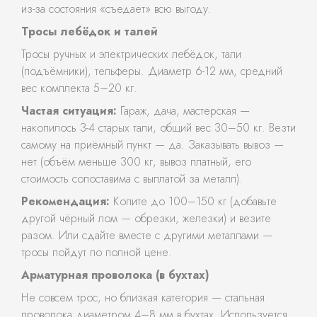
из-за состояния «съедает» всю выгоду.
Тросы лебёдок и талей
Тросы ручных и электрических лебёдок, тали
(подъёмники), тельферы. Диаметр 6-12 мм, средний
вес комплекта 5–20 кг.
Частая ситуация:
Гараж, дача, мастерская —
накопилось 3-4 старых тали, общий вес 30–50 кг. Везти
самому на приёмный пункт — да. Заказывать вывоз —
нет (объём меньше 300 кг, вывоз платный, его
стоимость сопоставима с выплатой за металл).
Рекомендация:
Копите до 100–150 кг (добавьте
другой чёрный лом — обрезки, железки) и везите
разом. Или сдайте вместе с другими металлами —
тросы пойдут по полной цене.
Арматурная проволока (в бухтах)
Не совсем трос, но близкая категория — стальная
проволока диаметром 4–8 мм в бухтах. Используется