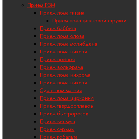
Прием РЗМ
Прием лома титана
Прием лома титановой стружки
Прием баббита
Прием лома олова
Прием лома молибдена
Прием лома никеля
Прием припоя
Прием вольфрама
Прием лома нихрома
Прием лома никеля
Сдать лом магния
Прием лома циркония
Прием твердосплавов
Прием быстрорезов
Прием висмута
Прием сурьмы
Прием кобальта