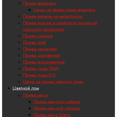
Прием арматуры
Цены на прием лома арматуры
Прием железа на металлолом
Прием тросов и канатов из крученой
стальной проволоки
Прием станков
Прием труб
Прием запчастей
Прием двигателей
Прием инструментов
Прием лома 12АН
Прием лома H-3
Цены на прием черного лома
Цветной лом
Прием меди
Прием медного кабеля
Прием медной стружки
Прием медь блеск