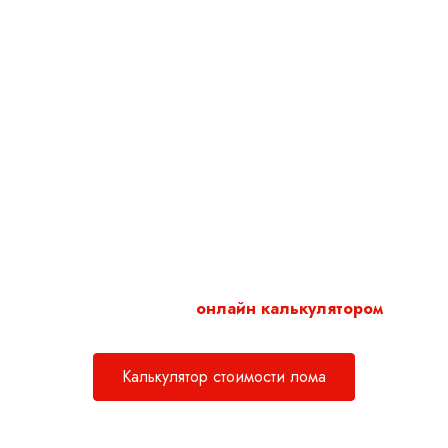
Прием и вывоз лома в
районе Марфино города
Москва
Принимаем чёрный и цветной металлолом и отходы
чёрных металлов – железа, стали, чугуна, в любом
количестве.
Сотрудничаем как с организациями, так и с частными
лицами в районе Марфино. Предлагаем выгодные цены и
удобные способы расчёта.
Воспользуйтесь нашим
онлайн калькулятором
для
расчета стоимости металлолома.
Калькулятор стоимости лома