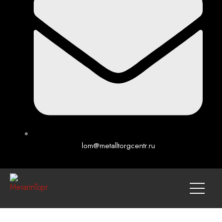
lom@metalltorgcentr.ru