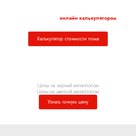
лицами в районе Преображенское. Предлагаем выгодные
цены и удобные способы расчёта.
Воспользуйтесь нашим
онлайн калькулятором
для
расчета стоимости металлолома.
Калькулятор стоимости лома
Цены на черный металлолом
Цены на цветной металлолом
Узнать точную цену